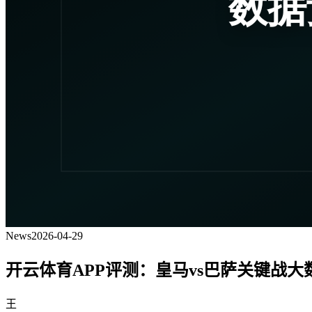
News
2026-04-29
开云体育APP评测：皇马vs巴萨关键战
王