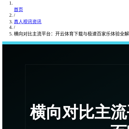
首页
/
真人视讯资讯
/
横向对比主流平台：开云体育下载与极速百家乐体验全解