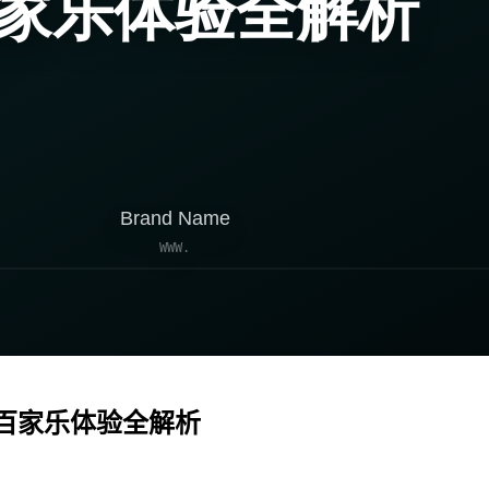
百家乐体验全解析