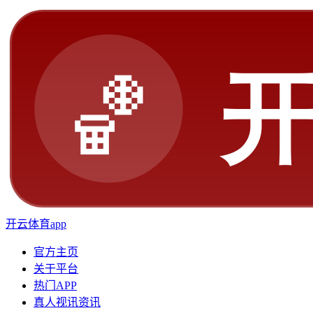
开云体育app
官方主页
关于平台
热门APP
真人视讯资讯