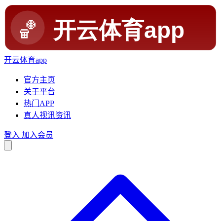
开云体育app
官方主页
关于平台
热门APP
真人视讯资讯
登入
加入会员