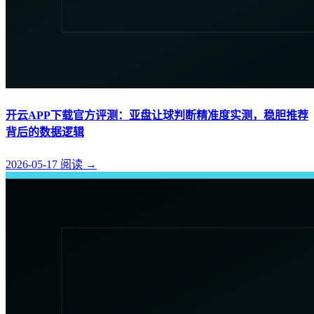
开云APP下载官方评测：亚盘让球判断精准度实测，稳胆推荐
背后的数据逻辑
2026-05-17
阅读
→