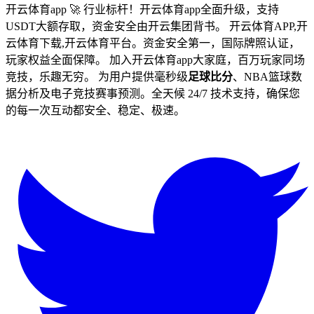
开云体育app 🚀 行业标杆！开云体育app全面升级，支持
USDT大额存取，资金安全由开云集团背书。 开云体育APP,开
云体育下载,开云体育平台。资金安全第一，国际牌照认证，
玩家权益全面保障。 加入开云体育app大家庭，百万玩家同场
竞技，乐趣无穷。 为用户提供毫秒级
足球比分
、NBA篮球数
据分析及电子竞技赛事预测。全天候 24/7 技术支持，确保您
的每一次互动都安全、稳定、极速。