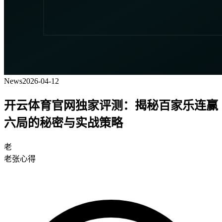
News
2026-04-12
开云体育官网独家评测：揭秘百家乐连赢
六局的秘密与实战策略
老
老张心得