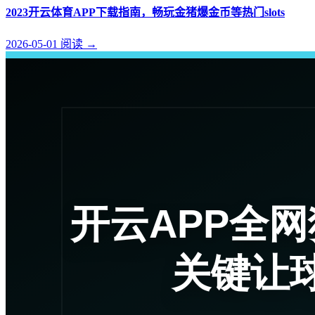
2023开云体育APP下载指南，畅玩金猪爆金币等热门slots
2026-05-01
阅读
→