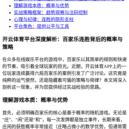
理解游戏本质：概率与优势
实战策略框架：趋势观察与注码控制
心理与纪律：连胜的隐形支柱
平台角色：提供公平与工具
开云体育平台深度解析：百家乐连胜背后的概率与
策略
在众多在线娱乐平台的游戏中，百家乐以其简单的规则和快速
的节奏，吸引着全球玩家的目光。近期，开云体育APP上的一
位玩家连续赢得六局百家乐的案例引发了广泛讨论。这究竟是
纯粹的运气使然，还是隐藏着可循的策略与规律？本文将深入
剖析这一现象，并为您提供经过实战检验的思路。
理解游戏本质：概率与优势
首先，必须明确百家乐的核心是基于概率的随机游戏。无论是
“庄”、“闲”还是“和”，每一次发牌都是独立事件，长期来看，
庄闲的获胜概率非常接近（庄略占微小的数学优势，但通常需