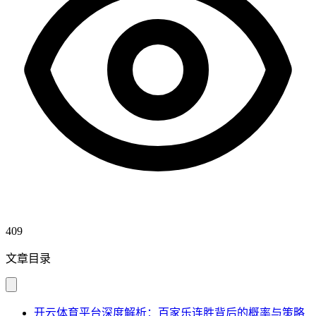
409
文章目录
开云体育平台深度解析：百家乐连胜背后的概率与策略